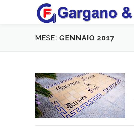
Passa
al
contenuto
MESE:
GENNAIO 2017